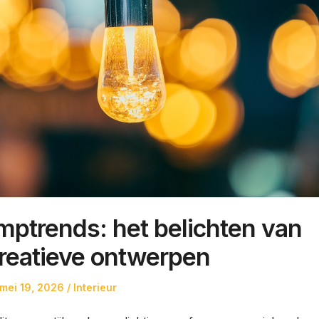
ptrends: het belichten van
reatieve ontwerpen
Posted
Posted
mei 19, 2026
Interieur
on
in