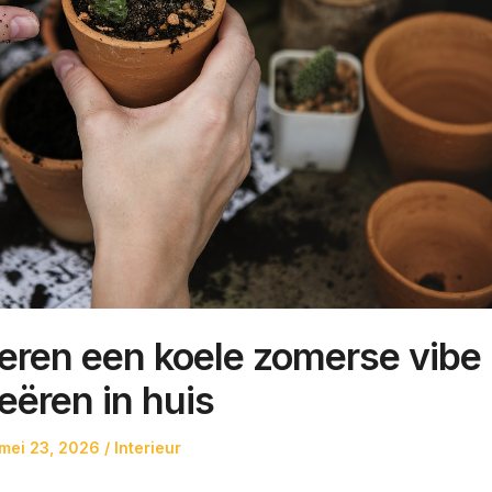
oeren een koele zomerse vibe
eëren in huis
Posted
Posted
mei 23, 2026
Interieur
on
in