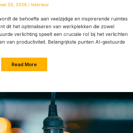
Posted
Posted
mei 20, 2026
Interieur
on
in
ordt de behoefte aan veelzijdige en inspirerende ruimtes
ent dit het optimaliseren van werkplekken die zowel
uurde verlichting speelt een cruciale rol bij het verlichten
 van productiviteit. Belangrijkste punten AI-gestuurde
Read More