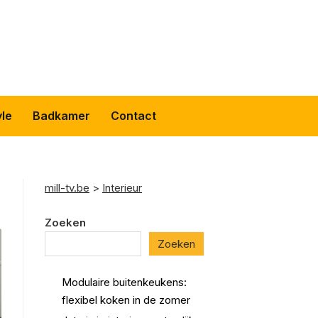
yle
Badkamer
Contact
mill-tv.be
>
Interieur
Zoeken
Zoeken
Modulaire buitenkeukens:
flexibel koken in de zomer