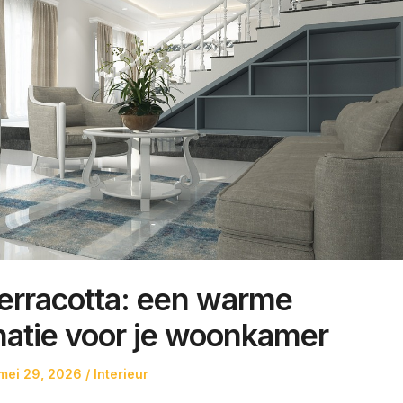
erracotta: een warme
atie voor je woonkamer
Posted
Posted
mei 29, 2026
Interieur
on
in