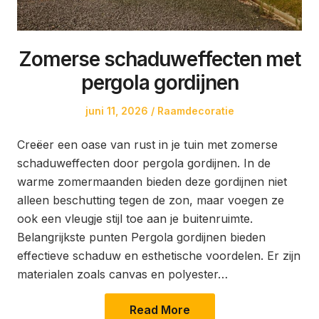
Zomerse schaduweffecten met
pergola gordijnen
Posted
Posted
juni 11, 2026
Raamdecoratie
on
in
Creëer een oase van rust in je tuin met zomerse
schaduweffecten door pergola gordijnen. In de
warme zomermaanden bieden deze gordijnen niet
alleen beschutting tegen de zon, maar voegen ze
ook een vleugje stijl toe aan je buitenruimte.
Belangrijkste punten Pergola gordijnen bieden
effectieve schaduw en esthetische voordelen. Er zijn
materialen zoals canvas en polyester…
Read More