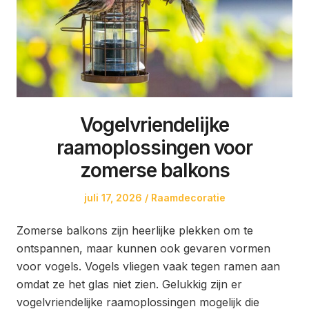
Vogelvriendelijke
raamoplossingen voor
zomerse balkons
Posted
Posted
juli 17, 2026
Raamdecoratie
on
in
Zomerse balkons zijn heerlijke plekken om te
ontspannen, maar kunnen ook gevaren vormen
voor vogels. Vogels vliegen vaak tegen ramen aan
omdat ze het glas niet zien. Gelukkig zijn er
vogelvriendelijke raamoplossingen mogelijk die