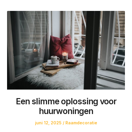
Een slimme oplossing voor
huurwoningen
Posted
Posted
juni 12, 2025
Raamdecoratie
on
in