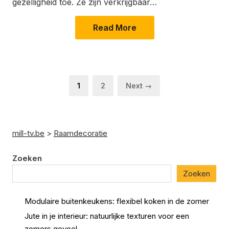
gezelligheid toe. Ze zijn verkrijgbaar…
Read More
Berichten
Page
Page
1
2
Next →
paginering
mill-tv.be
>
Raamdecoratie
Zoeken
Zoeken
Modulaire buitenkeukens: flexibel koken in de zomer
Jute in je interieur: natuurlijke texturen voor een
zomers gevoel