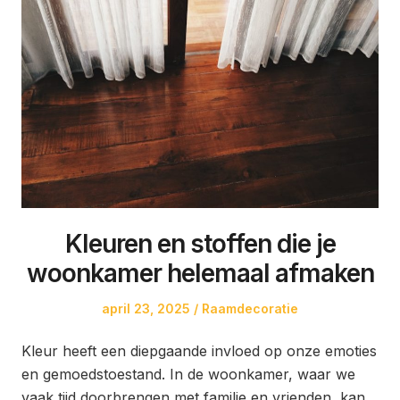
Kleuren en stoffen die je
woonkamer helemaal afmaken
Posted
Posted
april 23, 2025
Raamdecoratie
on
in
Kleur heeft een diepgaande invloed op onze emoties
en gemoedstoestand. In de woonkamer, waar we
vaak tijd doorbrengen met familie en vrienden, kan