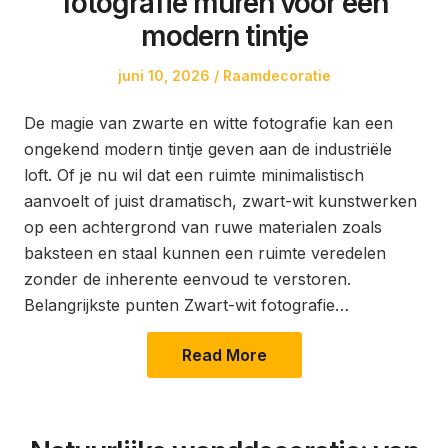
fotografie muren voor een
modern tintje
Posted
Posted
juni 10, 2026
Raamdecoratie
on
in
De magie van zwarte en witte fotografie kan een
ongekend modern tintje geven aan de industriële
loft. Of je nu wil dat een ruimte minimalistisch
aanvoelt of juist dramatisch, zwart-wit kunstwerken
op een achtergrond van ruwe materialen zoals
baksteen en staal kunnen een ruimte veredelen
zonder de inherente eenvoud te verstoren.
Belangrijkste punten Zwart-wit fotografie…
Read More