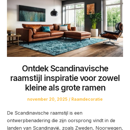
Ontdek Scandinavische
raamstijl inspiratie voor zowel
kleine als grote ramen
Posted
Posted
november 20, 2025
Raamdecoratie
on
in
De Scandinavische raamstijl is een
ontwerpbenadering die zijn oorsprong vindt in de
landen van Scandinavië, zoals Zweden, Noorwegen,