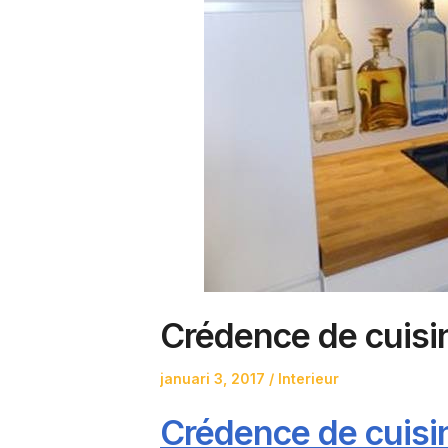
Crédence de cuisi
Posted
Posted
januari 3, 2017
Interieur
on
in
Crédence de cuisi