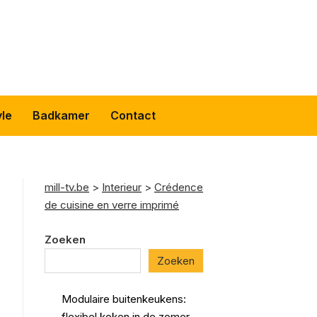
yle
Badkamer
Contact
mill-tv.be
>
Interieur
>
Crédence
de cuisine en verre imprimé
Zoeken
Zoeken
Modulaire buitenkeukens:
flexibel koken in de zomer