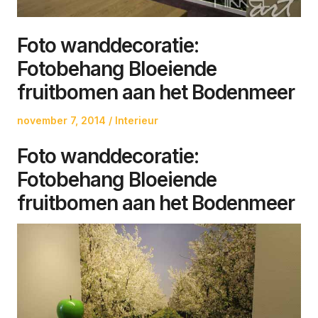
Foto wanddecoratie:
Fotobehang Bloeiende
fruitbomen aan het Bodenmeer
Posted
Posted
november 7, 2014
Interieur
on
in
Foto wanddecoratie:
Fotobehang Bloeiende
fruitbomen aan het Bodenmeer