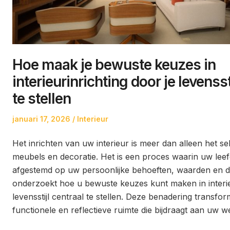
Hoe maak je bewuste keuzes in
interieurinrichting door je levensst
te stellen
Posted
Posted
januari 17, 2026
Interieur
on
in
Het inrichten van uw interieur is meer dan alleen het s
meubels en decoratie. Het is een proces waarin uw le
afgestemd op uw persoonlijke behoeften, waarden en doe
onderzoekt hoe u bewuste keuzes kunt maken in interie
levensstijl centraal te stellen. Deze benadering transfo
functionele en reflectieve ruimte die bijdraagt aan uw we