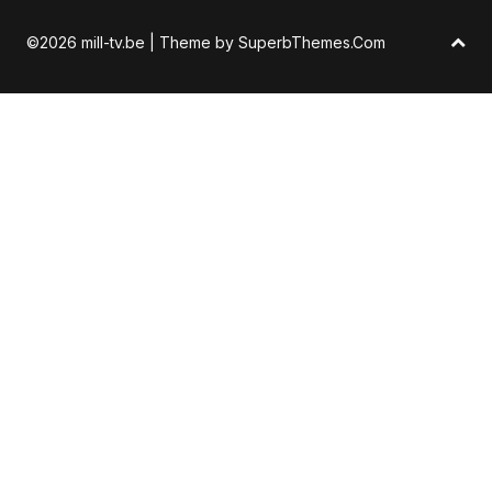
©2026 mill-tv.be
| Theme by
SuperbThemes.Com