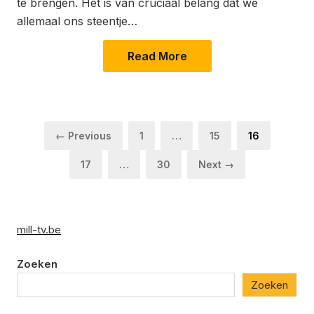
te brengen. Het is van cruciaal belang dat we
allemaal ons steentje…
Read More
Berichten
Page
Page
Page
← Previous
1
…
15
16
paginering
Page
Page
17
…
30
Next →
mill-tv.be
Zoeken
Zoeken