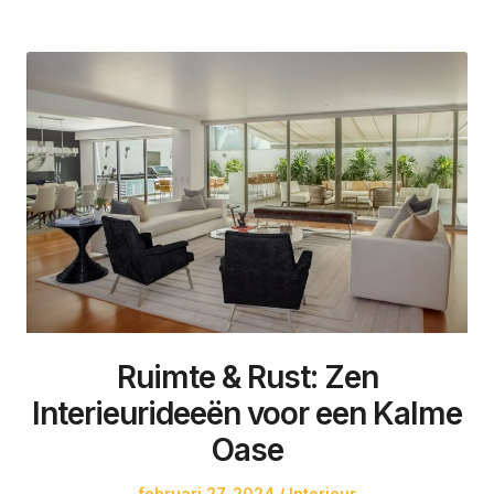
Ruimte & Rust: Zen
Interieurideeën voor een Kalme
Oase
Posted
Posted
februari 27, 2024
Interieur