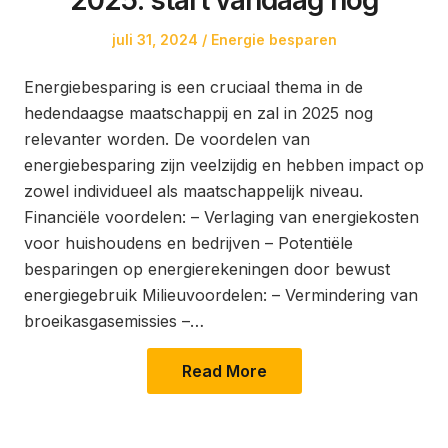
2025: start vandaag nog
Posted
Posted
juli 31, 2024
Energie besparen
on
in
Energiebesparing is een cruciaal thema in de
hedendaagse maatschappij en zal in 2025 nog
relevanter worden. De voordelen van
energiebesparing zijn veelzijdig en hebben impact op
zowel individueel als maatschappelijk niveau.
Financiële voordelen: – Verlaging van energiekosten
voor huishoudens en bedrijven – Potentiële
besparingen op energierekeningen door bewust
energiegebruik Milieuvoordelen: – Vermindering van
broeikasgasemissies –…
Read More