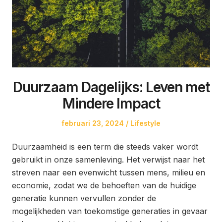
Duurzaam Dagelijks: Leven met
Mindere Impact
Posted
Posted
februari 23, 2024
Lifestyle
on
in
Duurzaamheid is een term die steeds vaker wordt
gebruikt in onze samenleving. Het verwijst naar het
streven naar een evenwicht tussen mens, milieu en
economie, zodat we de behoeften van de huidige
generatie kunnen vervullen zonder de
mogelijkheden van toekomstige generaties in gevaar