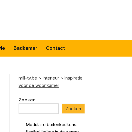
yle
Badkamer
Contact
mill-tv.be
>
Interieur
>
Inspiratie
voor de woonkamer
Zoeken
Zoeken
Modulaire buitenkeukens:
flexibel koken in de zomer