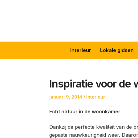
Skip
to
content
Interieur
Lokale gidsen
Inspiratie voor d
Posted
Posted
januari 9, 2014
Interieur
on
in
Echt natuur in de woonkamer
Dankzij de perfecte kwaliteit van de p
gepaste nauwkeurigheid weer. Daarom 