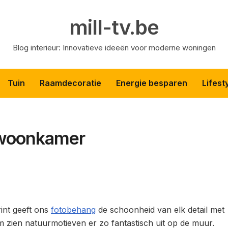
mill-tv.be
Blog interieur: Innovatieve ideeën voor moderne woningen
Tuin
Raamdecoratie
Energie besparen
Lifest
e woonkamer
rint geeft ons
fotobehang
de schoonheid van elk detail met
zien natuurmotieven er zo fantastisch uit op de muur.