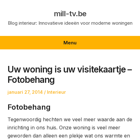
Skip
to
mill-tv.be
content
Blog interieur: Innovatieve ideeën voor moderne woningen
Menu
Uw woning is uw visitekaartje –
Fotobehang
Posted
Posted
januari 27, 2014
Interieur
on
in
Fotobehang
Tegenwoordig hechten we veel meer waarde aan de
inrichting in ons huis. Onze woning is veel meer
geworden dan alleen een plekje wat ons warmte en