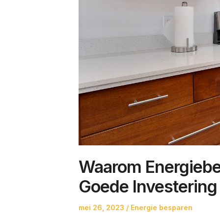
Waarom Energiebe
Goede Investering 
Posted
Posted
mei 26, 2023
Energie besparen
on
in