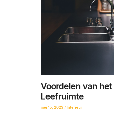
Voordelen van het 
Leefruimte
Posted
Posted
mei 15, 2023
Interieur
on
in