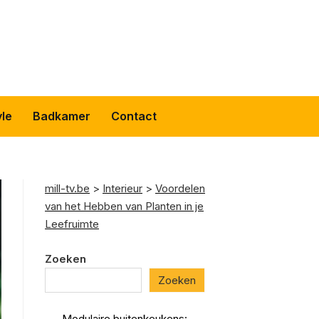
yle
Badkamer
Contact
mill-tv.be
>
Interieur
>
Voordelen
van het Hebben van Planten in je
Leefruimte
Zoeken
Zoeken
Modulaire buitenkeukens: