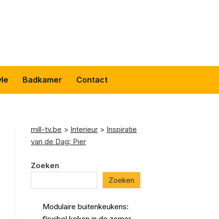
yle
Badkamer
Contact
mill-tv.be
>
Interieur
>
Inspiratie
van de Dag: Pier
Zoeken
Zoeken
Modulaire buitenkeukens:
flexibel koken in de zomer