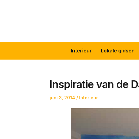
Skip
to
content
Interieur
Lokale gidsen
Inspiratie van de D
Posted
Posted
juni 3, 2014
Interieur
on
in